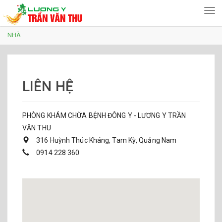
Tog
nav
Bạn
Nhảy
NHÀ
đến
đang
nội
ở
dung
đây
LIÊN HỆ
PHÒNG KHÁM CHỮA BỆNH ĐÔNG Y - LƯƠNG Y TRẦN
VĂN THU
316 Huỳnh Thúc Kháng, Tam Kỳ, Quảng Nam
0914 228 360